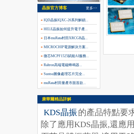
晶振官方博客
更多>>
IQD晶振IQXC-26系列解鎖...
HELE晶振如何提升電子產...
日本muRata村田XRCGB晶...
MICROCHIP電源解決方案...
微芯MCPF1525賦能AI服務...
Raltron高端電磁蜂鳴器...
Suntsu圖像處理芯片完全...
muRata村田量產市面首款...
康華爾精品詳解
KDS晶振
的產品特點要求
除了應用KDS晶振,還應