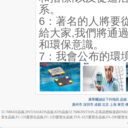
系。
6：著名的人將要
給大家,我們將通
和環保意識。
7：我會公布的環
康華爾誠征下列地區 晶振 | 
廣州市
深圳市
成都
北京
上海
東莞
32.768KHZ晶振
,
DST210AKDS晶振
,
KDS晶振32.768KDST310S
,
石英晶體振蕩器DSB21
普生晶振
,
FC-135愛普生晶振
,
FC-12D愛普生晶振
,
TSX-3225愛普生晶振
,
FA-20H愛普