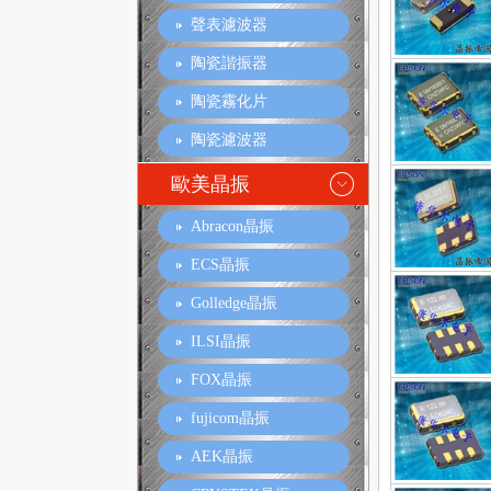
聲表濾波器
陶瓷諧振器
陶瓷霧化片
陶瓷濾波器
歐美晶振
Abracon晶振
ECS晶振
Golledge晶振
ILSI晶振
FOX晶振
fujicom晶振
AEK晶振