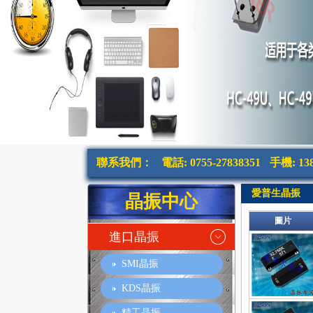
聯系我們：
電話: 0755-27838351
手機: 138
愛普生晶振
晶振中心
圖片
進口晶振
SMI晶振
KDS晶振
精工晶振