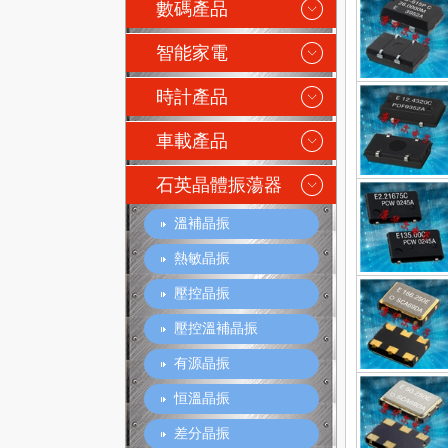
數碼產品
智能家電
時計產品
車載產品
石英晶體振蕩器
溫補晶振
熱敏晶振
壓控晶振
壓控溫補晶振
有源晶振
恒溫晶振
差分晶振