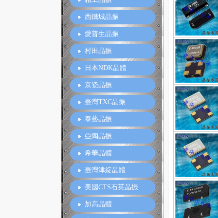
西鐵城晶振
愛普生晶振
村田晶振
日本NDK晶體
京瓷晶振
臺灣TXC晶振
泰藝晶振
亞陶晶振
希華晶體
臺灣津綻晶體
美國CTS石英晶振
加高晶體