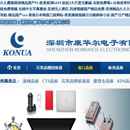
久久露脸国语精品国产91-欧美高清hd19-欲奴3大尺度无删减-在线免费看a-白袜
级免费视频-在线中文字幕播放-亚洲无人禁区-四虎视频国产精品免费-亚洲精品久久久久
导航-精品国产xxx-香港日本韩国三级网站-夜夜躁狠狠躁日日躁婷婷小说-国产日产精
首頁
石英晶體諧振器
進口晶振
歐美晶振
推薦產品：
溫補晶振
CTS晶振
石英晶體振蕩器
愛普生晶振
KDS